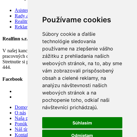
Asistenčné služby
Rady a tipy
Používame cookies
Realitný kódex
Reklamačný poriadok
Súbory cookie a ďalšie
Realfinn s.r.o.
technológie sledovania
používame na zlepšenie vášho
V našej kancelárii v Nových Zámkoch nás môžete navštíviť v
zážitku z prehliadania našich
pracovných dňoch na základe dohody.
Stretnutie si prosím dohodnite vopred telefonicky na tel: 0903 788
webových stránok, na to, aby sme
444.
vám zobrazovali prispôsobený
obsah a cielené reklamy, na
Facebook
analýzu návštevnosti našich
webových stránok a na
pochopenie toho, odkiaľ naši
návštevníci prichádzajú.
Domov
O nás
Naša ponuka
Súhlasím
Ponúknite nám
Náš tím
Kontakt
Odmietam