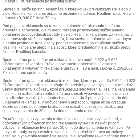
uplatniť u RK reklamáciu poskytnutej služby.
Spotrebiteľ môže uplatniť reklamáciu v ktorejkoľvek prevádzkarni RK alebo v
sídle Realitnej kancelárie, prípadne písomne na adrese: Realfinn s.r.o., Hlavné
námestie 9, 940 02 Nové Zámky.
Pod pojmom reklamácia sa rozumie uplatnenie nároku spotrebiteľa na
preverenie správnosti, kvality alebo rozsahu poskytovanej služby a/alebo
uplatnenie zodpovednosti za vady služieb Realitnej kancelárie. Za reklamáciu
sa nepovažuje sťažnosť spotrebiteľa, ktorá súvisí s neplnením alebo vadným
plnením povinností tretej osoby, podnet spotrebiteľa na zlepšenie služieb
Realitnej kancelárie alebo iná žiadosť, ktorej predmetom nie sú služby alebo
činnosť Realitnej kancelárie.
Spotrebiteľ má pri uplatňovaní reklamácie práva podľa § 622 a § 623
Občianskeho zákonníka. Práva a povinnosti spotrebiteľa súvisiace s
uplatnením a vybavením reklamácie upravuje § 18 a nasl. zákona č. 250/2007
Z.z. o ochrane spotrebiteľa.
Spotrebiteľ pri uplatnení reklamácie rozhodne, ktoré z práv podľa § 622 a § 623
Občianskeho zákonníka si uplatňuje. Spotrebiteľ je povinný k reklamácií priložiť
všetky dokumenty a dôkazy, ktoré preukazujú jeho tvrdenia. Realitná kancelária
na základe rozhodnutia spotrebiteľa určí spôsob vybavenia reklamácie a to
bezodkladne, v zložitých prípadoch najneskôr do 3 pracovných dní odo dňa
uplatnenia reklamácie. V odôvodnených prípadoch, najmä ak sa vyžaduje
zložité odborné posúdenie kvality alebo rozsahu poskytnutej služby, určí
spôsob vybavenia do 30 dní odo dňa uplatnenia reklamácie.
Po určení spôsobu vybavenia reklamácie sa reklamácia vybaví ihneď, v
odôvodnených prípadoch možno reklamáciu vybaviť aj neskôr, pričom
vybavenie reklamácie trvá najviac 30 dní odo dňa uplatnenia reklamácie. Po
uplynutí lehoty na vybavenie reklamácie má spotrebiteľ právo od zmluvy
odstúpiť. Vybavením reklamácie sa rozumie ukončenie reklamačného konania