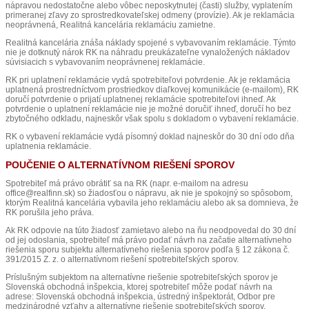
nápravou nedostatočne alebo vôbec neposkytnutej (časti) služby, vyplatením
primeranej zľavy zo sprostredkovateľskej odmeny (provízie). Ak je reklamácia
neoprávnená, Realitná kancelária reklamáciu zamietne.
Realitná kancelária znáša náklady spojené s vybavovaním reklamácie. Týmto
nie je dotknutý nárok RK na náhradu preukázateľne vynaložených nákladov
súvisiacich s vybavovaním neoprávnenej reklamácie.
RK pri uplatnení reklamácie vydá spotrebiteľovi potvrdenie. Ak je reklamácia
uplatnená prostredníctvom prostriedkov diaľkovej komunikácie (e-mailom), RK
doručí potvrdenie o prijatí uplatnenej reklamácie spotrebiteľovi ihneď. Ak
potvrdenie o uplatnení reklamácie nie je možné doručiť ihneď, doručí ho bez
zbytočného odkladu, najneskôr však spolu s dokladom o vybavení reklamácie.
RK o vybavení reklamácie vydá písomný doklad najneskôr do 30 dní odo dňa
uplatnenia reklamácie.
POUČENIE O ALTERNATÍVNOM RIEŠENÍ SPOROV
Spotrebiteľ má právo obrátiť sa na RK (napr. e-mailom na adresu
office@realfinn.sk) so žiadosťou o nápravu, ak nie je spokojný so spôsobom,
ktorým Realitná kancelária vybavila jeho reklamáciu alebo ak sa domnieva, že
RK porušila jeho práva.
Ak RK odpovie na túto žiadosť zamietavo alebo na ňu neodpovedal do 30 dní
od jej odoslania, spotrebiteľ má právo podať návrh na začatie alternatívneho
riešenia sporu subjektu alternatívneho riešenia sporov podľa § 12 zákona č.
391/2015 Z. z. o alternatívnom riešení spotrebiteľských sporov.
Príslušným subjektom na alternatívne riešenie spotrebiteľských sporov je
Slovenská obchodná inšpekcia, ktorej spotrebiteľ môže podať návrh na
adrese: Slovenská obchodná inšpekcia, ústredný inšpektorát, Odbor pre
medzinárodné vzťahy a alternatívne riešenie spotrebiteľských sporov,