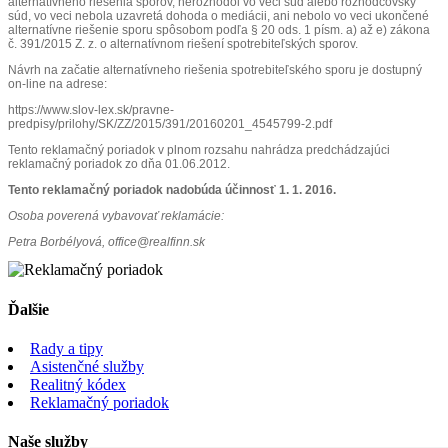
alternatívneho riešenia sporov, nerozhodol vo veci súd alebo rozhodcovský
súd, vo veci nebola uzavretá dohoda o mediácii, ani nebolo vo veci ukončené
alternatívne riešenie sporu spôsobom podľa § 20 ods. 1 písm. a) až e) zákona
č. 391/2015 Z. z. o alternatívnom riešení spotrebiteľských sporov.
Návrh na začatie alternatívneho riešenia spotrebiteľského sporu je dostupný
on-line na adrese:
https://www.slov-lex.sk/pravne-
predpisy/prilohy/SK/ZZ/2015/391/20160201_4545799-2.pdf
Tento reklamačný poriadok v plnom rozsahu nahrádza predchádzajúci
reklamačný poriadok zo dňa 01.06.2012.
Tento reklamačný poriadok nadobúda účinnosť 1. 1. 2016.
Osoba poverená vybavovať reklamácie:
Petra Borbélyová, office@realfinn.sk
Ďalšie
Rady a tipy
Asistenčné služby
Realitný kódex
Reklamačný poriadok
Naše služby