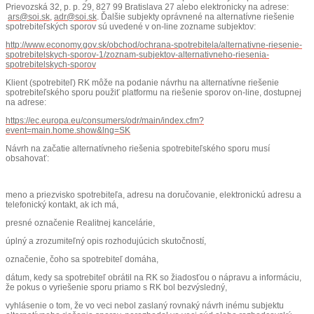
Prievozská 32, p. p. 29, 827 99 Bratislava 27 alebo elektronicky na adrese:
ars@soi.sk
,
adr@soi.sk
. Ďalšie subjekty oprávnené na alternatívne riešenie
spotrebiteľských sporov sú uvedené v on-line zozname subjektov:
http://www.economy.gov.sk/obchod/ochrana-spotrebitela/alternativne-riesenie-
spotrebitelskych-sporov-1/zoznam-subjektov-alternativneho-riesenia-
spotrebitelskych-sporov
Klient (spotrebiteľ) RK môže na podanie návrhu na alternatívne riešenie
spotrebiteľského sporu použiť platformu na riešenie sporov on-line, dostupnej
na adrese:
https://ec.europa.eu/consumers/odr/main/index.cfm?
event=main.home.show&lng=SK
Návrh na začatie alternatívneho riešenia spotrebiteľského sporu musí
obsahovať:
meno a priezvisko spotrebiteľa, adresu na doručovanie, elektronickú adresu a
telefonický kontakt, ak ich má,
presné označenie Realitnej kancelárie,
úplný a zrozumiteľný opis rozhodujúcich skutočností,
označenie, čoho sa spotrebiteľ domáha,
dátum, kedy sa spotrebiteľ obrátil na RK so žiadosťou o nápravu a informáciu,
že pokus o vyriešenie sporu priamo s RK bol bezvýsledný,
vyhlásenie o tom, že vo veci nebol zaslaný rovnaký návrh inému subjektu