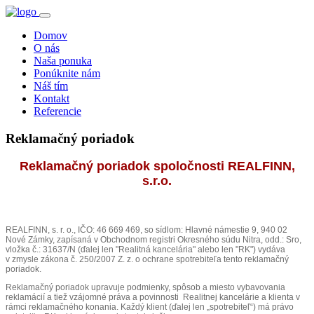
Domov
O nás
Naša ponuka
Ponúknite nám
Náš tím
Kontakt
Referencie
Reklamačný poriadok
Reklamačný poriadok spoločnosti REALFINN,
s.r.o.
REALFINN, s. r. o., IČO: 46 669 469, so sídlom: Hlavné námestie 9, 940 02
Nové Zámky, zapísaná v Obchodnom registri Okresného súdu Nitra, odd.: Sro,
vložka č.: 31637/N (ďalej len "Realitná kancelária" alebo len "RK") vydáva
v zmysle zákona č. 250/2007 Z. z. o ochrane spotrebiteľa tento reklamačný
poriadok.
Reklamačný poriadok upravuje podmienky, spôsob a miesto vybavovania
reklamácií a tiež vzájomné práva a povinnosti Realitnej kancelárie a klienta v
rámci reklamačného konania. Každý klient (ďalej len „spotrebiteľ“) má právo