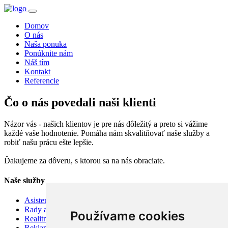
Domov
O nás
Naša ponuka
Ponúknite nám
Náš tím
Kontakt
Referencie
Čo o nás povedali naši klienti
Názor vás - našich klientov je pre nás dôležitý a preto si vážime
každé vaše hodnotenie. Pomáha nám skvalitňovať naše služby a
robiť našu prácu ešte lepšie.
Ďakujeme za dôveru, s ktorou sa na nás obraciate.
Naše služby
Asistenčné služby
Rady a tipy
Používame cookies
Realitný kódex
Reklamačný poriadok