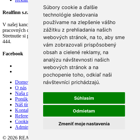
Súbory cookie a ďalšie
Realfinn s.r.o.
technológie sledovania
používame na zlepšenie vášho
V našej kancelárii v Nových Zámkoch nás môžete navštíviť v
zážitku z prehliadania našich
pracovných dňoch na základe dohody.
Stretnutie si prosím dohodnite vopred telefonicky na tel: 0903 788
webových stránok, na to, aby sme
444.
vám zobrazovali prispôsobený
obsah a cielené reklamy, na
Facebook
analýzu návštevnosti našich
webových stránok a na
pochopenie toho, odkiaľ naši
návštevníci prichádzajú.
Domov
O nás
Naša ponuka
Súhlasím
Ponúknite nám
Náš tím
Kontakt
Odmietam
Referencie
Cookies
Zmeniť moje nastavenia
Admin
© 2026 REALFINN s.r.o.